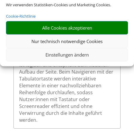
Wir verwenden Statistiken-Cookies und Marketing Cookies.
So ermöglichen wir eine vollständige
Bedienung auch ohne Maus.
Cookie-Richtlinie
Alle Cookies akzeptieren
Sinnvolle Fokusreihenfolge bei
Nur technisch notwendige Cookies
Tastaturnutzung
Einstellungen ändern
Die Fokusreihenfolge auf unserer Website
ist logisch und entspricht dem visuellen
Aufbau der Seite. Beim Navigieren mit der
Tabulatortaste werden interaktive
Elemente in einer nachvollziehbaren
Reihenfolge durchlaufen, sodass
Nutzer:innen mit Tastatur oder
Screenreader effizient und ohne
Verwirrung durch die Inhalte geführt
werden.