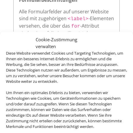
Alle Formularfelder auf unserer Website
sind mit zugehörigen
-Elementen
<label>
versehen, die über das
-Attribut
for
eindeutig auf die jeweilige
des
id
Cookie-Zustimmung
Eingabefeldes verweisen. Diese klare
verwalten
Zuordnung verbessert die
Diese Website verwendet Cookies und Targeting Technologien, um
Nutzerfreundlichkeit und sorgt dafür,
Ihnen ein besseres Internet-Erlebnis zu ermöglichen und die
dass assistive Technologien wie
Werbung, die Sie sehen, besser an Ihre Bedürfnisse anzupassen.
Screenreader die Beschriftungen korrekt
Diese Technologien nutzen wir außerdem, um Ergebnisse zu messen,
vorlesen.
um zu verstehen, woher unsere Besucher kommen oder um unsere
Website weiter zu entwickeln.
Um Ihnen ein optimales Erlebnis zu bieten, verwenden wir
Technologien wie Cookies, um Geräteinformationen zu speichern
Sichtbarer Fokus
und/oder darauf zuzugreifen. Wenn Sie diesen Technologien
zustimmmen, können wir Daten wie das Surfverhalten oder
Alle interaktiven Elemente auf unserer
eindeutige IDs auf dieser Website verarbeiten. Wenn Sie ihre
Website – wie Links, Buttons oder
Zustimmung nicht erteilen oder zurückziehen, können bestimmte
Formularfelder – zeigen klar sichtbar an,
Merkmale und Funktionen beeinträchtigt werden.
wenn sie per Tastatur ausgewählt werden.