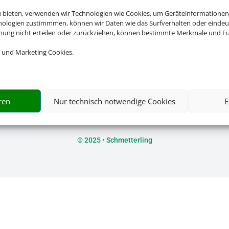
u bieten, verwenden wir Technologien wie Cookies, um Geräteinformationen
nologien zustimmmen, können wir Daten wie das Surfverhalten oder eindeut
mmung nicht erteilen oder zurückziehen, können bestimmte Merkmale und Fu
Rechtliche Informationen
 und Marketing Cookies.
Impressum
|
Datenschutzerklärung
|
Online Check-In
|
Servic
Barrierefreiheitserklärung
ren
Nur technisch notwendige Cookies
E
©
2025 • Schmetterling