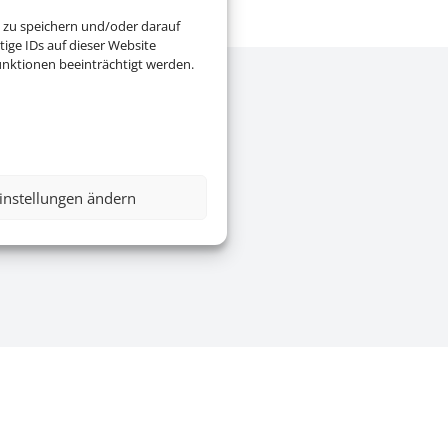
 zu speichern und/oder darauf
ige IDs auf dieser Website
nktionen beeinträchtigt werden.
e
|
AGB
|
Blacklisted Airlines
|
instellungen ändern